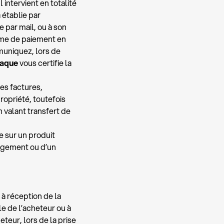
 intervient en totalité
 établie par
e par mail, ou à son
tème de paiement en
muniquez, lors de
raque
vous certifie la
es factures,
ropriété, toutefois
n valant transfert de
e sur un produit
ngement ou d’un
à réception de la
e de l’acheteur ou à
teur, lors de la prise