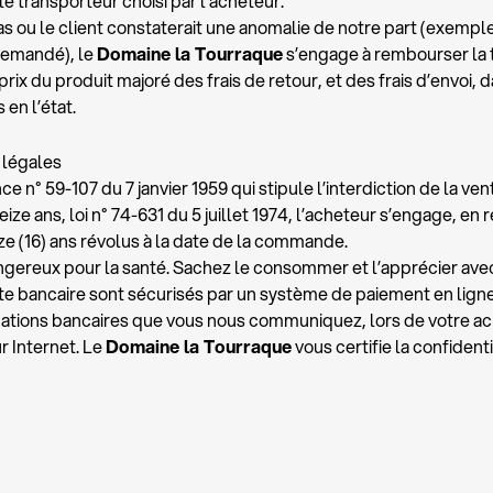
 le transporteur choisi par l’acheteur.
as ou le client constaterait une anomalie de notre part (exemple 
demandé), le
Domaine la Tourraque
s’engage à rembourser la to
 prix du produit majoré des frais de retour, et des frais d’envoi,
en l’état.
s légales
e n° 59-107 du 7 janvier 1959 qui stipule l’interdiction de la ven
ze ans, loi n° 74-631 du 5 juillet 1974, l’acheteur s’engage, en
e (16) ans révolus à la date de la commande.
angereux pour la santé. Sachez le consommer et l’apprécier ave
te bancaire sont sécurisés par un système de paiement en lign
mations bancaires que vous nous communiquez, lors de votre acha
ur Internet. Le
Domaine la Tourraque
vous certifie la confident