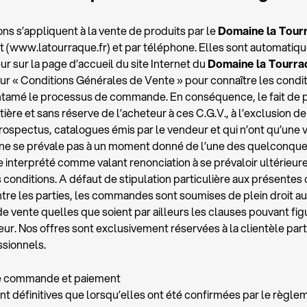
ns s’appliquent à la vente de produits par le
Domaine la Tour
t (www.latourraque.fr) et par téléphone. Elles sont automatiq
ur sur la page d’accueil du site Internet du
Domaine la Tourra
 sur « Conditions Générales de Vente » pour connaître les cond
 entamé le processus de commande. En conséquence, le fait d
ière et sans réserve de l’acheteur à ces C.G.V., à l’exclusion de
spectus, catalogues émis par le vendeur et qui n’ont qu’une va
r ne se prévale pas à un moment donné de l’une des quelconque
 interprété comme valant renonciation à se prévaloir ultérieur
onditions. A défaut de stipulation particulière aux présentes 
ntre les parties, les commandes sont soumises de plein droit a
e vente quelles que soient par ailleurs les clauses pouvant figu
r. Nos offres sont exclusivement réservées à la clientèle partic
sionnels.
 de commande et paiement
 définitives que lorsqu’elles ont été confirmées par le règlem