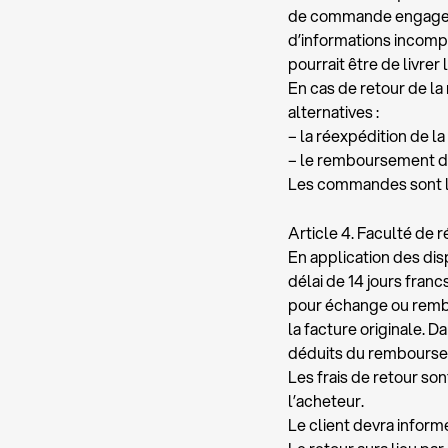
de commande engagent 
d’informations incompl
pourrait être de livrer 
En cas de retour de l
alternatives :
– la réexpédition de la
– le remboursement de
Les commandes sont liv
Article 4. Faculté de r
En application des dis
délai de 14 jours fran
pour échange ou rembo
la facture originale. 
déduits du remboursem
Les frais de retour so
l’acheteur.
Le client devra inform