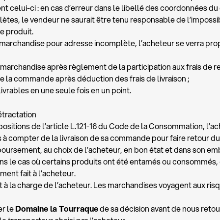
celui-ci : en cas d’erreur dans le libellé des coordonnées du 
ètes, le vendeur ne saurait être tenu responsable de l’impossibi
le produit.
a marchandise pour adresse incomplète, l’acheteur se verra pr
 marchandise après règlement de la participation aux frais de re
 la commande après déduction des frais de livraison ;
rables en une seule fois en un point.
étractation
positions de l’article L.121-16 du Code de la Consommation, l’a
cs à compter de la livraison de sa commande pour faire retour d
ursement, au choix de l’acheteur, en bon état et dans son emb
Dans le cas où certains produits ont été entamés ou consommés,
ent fait à l’acheteur.
nt à la charge de l’acheteur. Les marchandises voyagent aux risq
er le
Domaine la Tourraque
de sa décision avant de nous retou