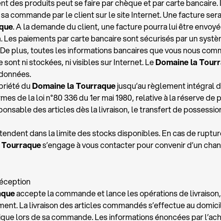
t des produits peut se faire par chèque et par carte bancaire. Il
 sa commande par le client sur le site Internet. Une facture sera
aque
. A la demande du client, une facture pourra lui être envoyé
n. Les paiements par carte bancaire sont sécurisés par un sys
 De plus, toutes les informations bancaires que vous nous com
e sont ni stockées, ni visibles sur Internet. Le
Domaine la Tour
 données.
opriété du
Domaine la Tourraque
jusqu’au règlement intégral d
s de la loi n°80 336 du 1er mai 1980, relative à la réserve de p
onsable des articles dès la livraison, le transfert de possessio
tendent dans la limite des stocks disponibles. En cas de ruptur
 Tourraque
s’engage à vous contacter pour convenir d’un cha
 réception
aque
accepte la commande et lance les opérations de livraison, 
nt. La livraison des articles commandés s’effectue au domicil
dique lors de sa commande. Les informations énoncées par l’ache