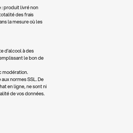
: produit livré non
talité des frais
 dans la mesure où les
te d’alcool à des
 remplissant le bon de
c modération.
e aux normes SSL. De
t en ligne, ne sont ni
ialité de vos données.