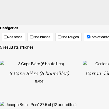
Catégories
Nos rosés
Nos blancs
Nos rouges
Lots et cart
5 résultats affichés
3 Caps Bière (6 bouteilles)
Carton déc
19,00
€