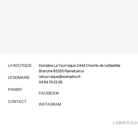
LA BOUTIQUE
Domaine La Tourraque 2444 Chemin de la Bastide
Blanche 83350 Ramatuelle
latourraque@wanadoo.fr
LE DOMAINE
04 94 79 25 95
PANIER
FACEBOOK
CONTACT
INSTAGRAM
L’ABUS D’AL