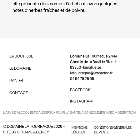
elle présente des arômes d’artichaut, avec quelques
notes d’herbes fraîches et de poivre.
LA BOUTIQUE
Domaine La Tourraque 2444
Chemin de la Bastide Blanche
83350 Ramatuelle
LE DOMAINE
latourraque@wanadoo.fr
04 94 79 25 95
PANIER
FACEBOOK
CONTACT
INSTAGRAM
L’ABUS D’ALCOOL EST DANGEREUX POUR LA SANTÉ, À CONSOMMER AVEC MODÉRATION.
© DOMAINE LA TOURRAQUE 2026 –
MENTIONS
CONDITIONS GÉNÉRALES
SITE BY
STRAME AGENCY
LÉGALES
DE VENTE